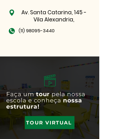
Av. Santa Catarina, 145 -
Vila Alexandria,
(11) 98095-3440
Faça um
tour
pela nossa
escola e conheça
nossa
estrutura!
TOUR VIRTUAL