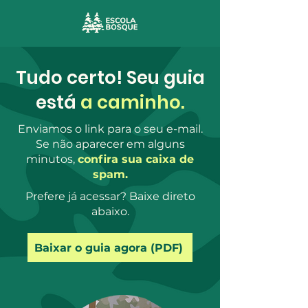
Tudo certo! Seu guia
está
a caminho.
Enviamos o link para o seu e-mail.
Se não aparecer em alguns
minutos,
confira sua caixa de
spam.
Prefere já acessar? Baixe direto
abaixo.
Baixar o guia agora (PDF)