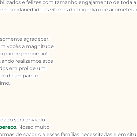
bilizados e felizes com tamanho engajamento de toda a
m solidariedade às vítimas da tragédia que acometeu o 
 somente agradecer, 
om vocês a magnitude 
 grande proporção! 
uando realizamos atos 
idos em prol de um 
de de amparo e 
imo.
adado será enviado 
pereco
. Nosso muito 
ormas de socorro a essas famílias necessitadas e em situa