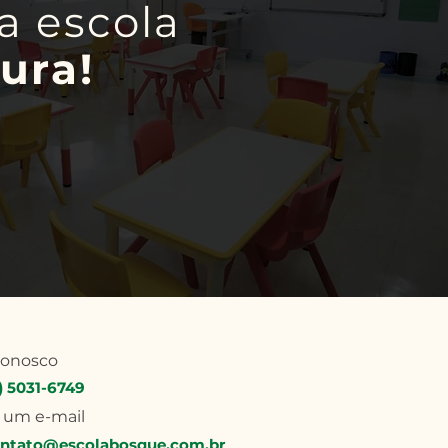
a escola
ura!
conosco
1) 5031-6749
 um e-mail
ntato@escolabosque.com.br