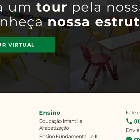
a um
tour
pela noss
onheça
nossa estrut
UR VIRTUAL
Ensino
Fale 
Educação Infantil e
(1
Alfabetização
Envie
Ensino Fundamental I e II
co