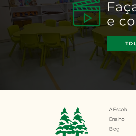
Faç
e c
TO
A Escola
Ensino
Blog