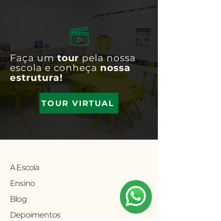
Faça um
tour
pela nossa
escola e conheça
nossa
estrutura!
TOUR VIRTUAL
A Escola
Ensino
Blog
Depoimentos