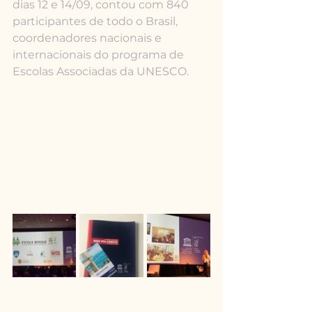
dias 12 e 14/09, contou com 840 
participantes de todo o Brasil, 
coordenadores nacionais e 
internacionais do programa de 
Escolas Associadas da UNESCO.