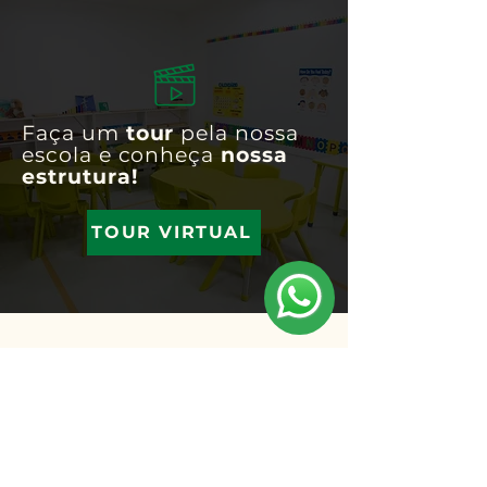
Faça um
tour
pela nossa
escola e conheça
nossa
estrutura!
TOUR VIRTUAL
A Escola
Ensino
Blog
Depoimentos