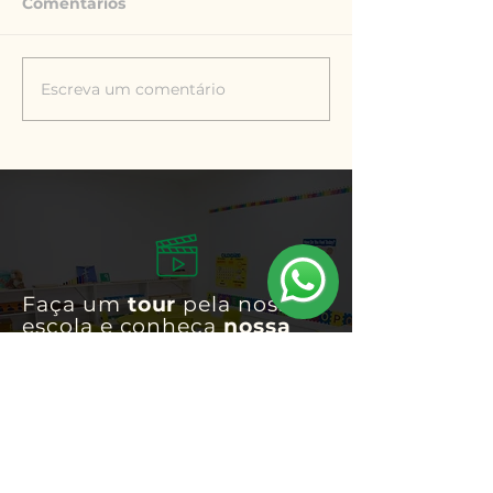
Comentários
Escreva um comentário
Faça um
tour
pela nossa
escola e conheça
nossa
estrutura!
TOUR VIRTUAL