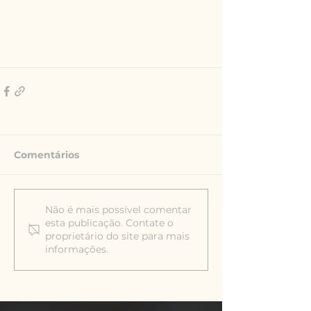
Comentários
Não é mais possível comentar
esta publicação. Contate o
proprietário do site para mais
informações.