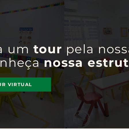
a um
tour
pela noss
onheça
nossa estrut
UR VIRTUAL