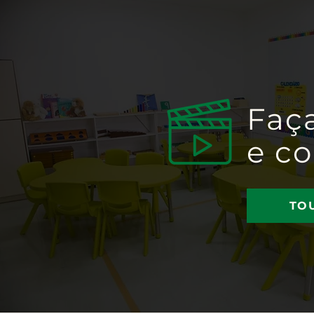
Faç
e c
TO