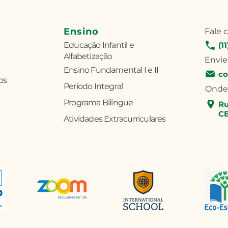
Ensino
Fale 
Educação Infantil e
(1
Alfabetização
Envie
Ensino Fundamental I e II
co
os
Período Integral
Onde
Programa Bilíngue
Ru
CE
Atividades Extracurriculares