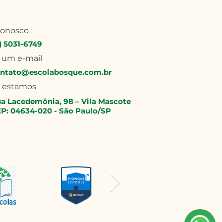
conosco
1) 5031-6749
 um e-mail
ntato@escolabosque.com.br
 estamos
a Lacedemônia, 98 – Vila Mascote
P: 04634-020 - São Paulo/SP