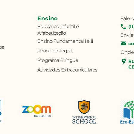
Ensino
Fale 
Educação Infantil e
(1
Alfabetização
Envie
Ensino Fundamental I e II
co
os
Período Integral
Onde
Programa Bilíngue
Ru
CE
Atividades Extracurriculares