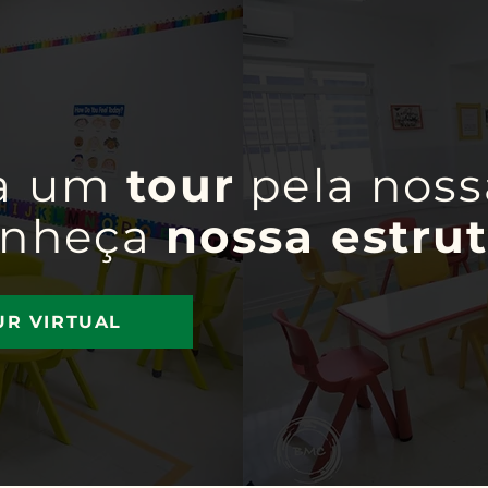
a um
tour
pela noss
onheça
nossa estrut
UR VIRTUAL