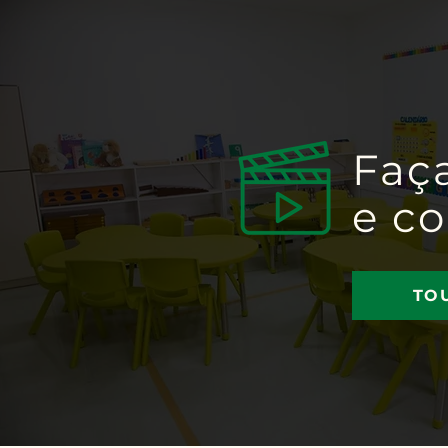
Faç
e c
TO