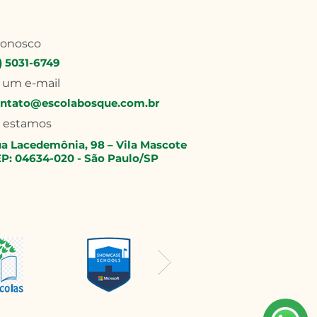
conosco
1) 5031-6749
 um e-mail
ntato@escolabosque.com.br
 estamos
a Lacedemônia, 98 – Vila Mascote
P: 04634-020 - São Paulo/SP